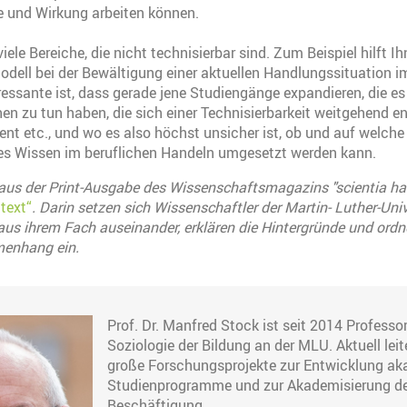
 und Wirkung arbeiten können.
viele Bereiche, die nicht technisierbar sind. Zum Beispiel hilft I
dell bei der Bewältigung einer aktuellen Handlungssituation 
ressante ist, dass gerade jene Studiengänge expandieren, die es
n zu tun haben, die sich einer Technisierbarkeit weitgehend en
t etc., und wo es also höchst unsicher ist, ob und auf welche
es Wissen im beruflichen Handeln umgesetzt werden kann.
aus der Print-Ausgabe des Wissenschaftsmagazins "scientia hal
text“
. Darin setzen sich Wissenschaftler der Martin- Luther-Uni
us ihrem Fach auseinander, erklären die Hintergründe und ordne
enhang ein.
Prof. Dr. Manfred Stock ist seit 2014 Professor
Soziologie der Bildung an der MLU. Aktuell leit
große Forschungsprojekte zur Entwicklung a
Studienprogramme und zur Akademisierung d
Beschäftigung.