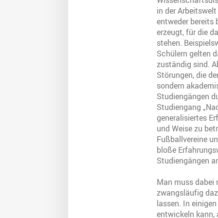
Wissenschaftsdis
in der Arbeitswel
entweder bereits
erzeugt, für die 
stehen. Beispiels
Schülern gelten d
zuständig sind. 
Störungen, die de
sondern akademis
Studiengängen du
Studiengang „Nac
generalisiertes E
und Weise zu betr
Fußballvereine u
bloße Erfahrungs
Studiengängen an
Man muss dabei na
zwangsläufig daz
lassen. In einigen
entwickeln kann, 