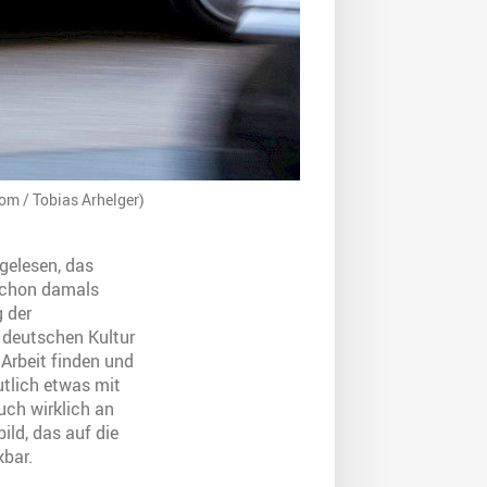
com / Tobias Arhelger)
gelesen, das
 Schon damals
g der
 deutschen Kultur
 Arbeit finden und
utlich etwas mit
uch wirklich an
ild, das auf die
kbar.