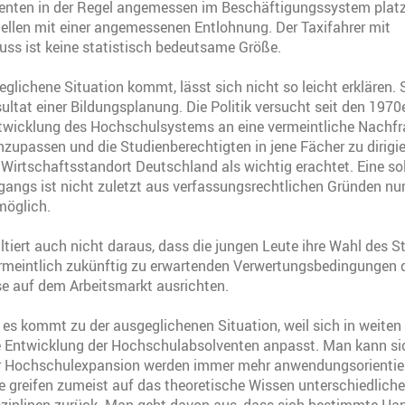
nten in der Regel angemessen im Beschäftigungssystem platz
llen mit einer angemessenen Entlohnung. Der Taxifahrer mit
ss ist keine statistisch bedeutsame Größe.
glichene Situation kommt, lässt sich nicht so leicht erklären. S
sultat einer Bildungsplanung. Die Politik versucht seit den 1970
Entwicklung des Hochschulsystems an eine vermeintliche Nachf
nzupassen und die Studienberechtigten in jene Fächer zu dirigier
Wirtschaftsstandort Deutschland als wichtig erachtet. Eine s
ngs ist nicht zuletzt aus verfassungsrechtlichen Gründen nur
möglich.
ultiert auch nicht daraus, dass die jungen Leute ihre Wahl des 
ermeintlich zukünftig zu erwartenden Verwertungsbedingungen 
e auf dem Arbeitsmarkt ausrichten.
, es kommt zu der ausgeglichenen Situation, weil sich in weiten 
ie Entwicklung der Hochschulabsolventen anpasst. Man kann si
der Hochschulexpansion werden immer mehr anwendungsorientie
se greifen zumeist auf das theoretische Wissen unterschiedliche