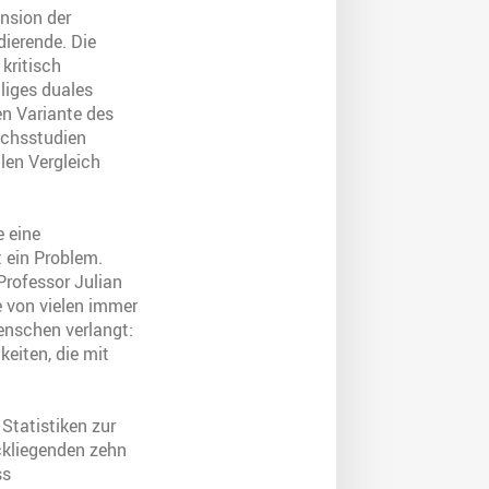
nsion der
ierende. Die
kritisch
liges duales
n Variante des
eichsstudien
len Vergleich
e eine
t ein Problem.
rofessor Julian
e von vielen immer
enschen verlangt:
eiten, die mit
Statistiken zur
ckliegenden zehn
ss