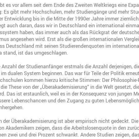
bt es vor allem seit dem Ende des Zweiten Weltkriegs eine Expa
: Es gibt mehr Hochschulen, mehr Studiengänge und mehr Stud
er Entwicklung bis in die Mitte der 1990er Jahre immer ziemlich 
egt auch daran, dass wir in Deutschland ein international einma
ssystem haben, das immer auch als das Rückgrat der deutsche
smus angesehen wird. Erst als die großen internationalen Vergl
ss Deutschland mit seinen Studierendenquoten im internationa
da stand, ist das umgeschlagen.
e Anzahl der Studienanfänger erstmals die Anzahl derjenigen, di
im dualen System beginnen. Das war für Teile der Politik erneu
chschulen kommen hierzu kritische Stimmen: Der Philosophie-P
die These von der „Überakademisierung“ in die Welt gesetzt, di
d. Das ist erstaunlich, weil es in der Konsequenz von jungen M
essere Lebenschancen und den Zugang zu guten Lebensmöglichk
nhergehen.
der Überakademisierung ist aber empirisch nicht gedeckt. Die 
von Akademikern zeigen, dass die Arbeitslosenquote in den zurü
en zwei und drei Prozent schwankt. Andere Studien zeigen, da