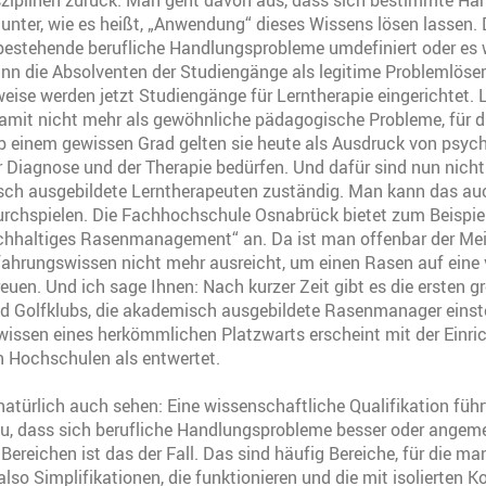
ziplinen zurück. Man geht davon aus, dass sich bestimmte H
t unter, wie es heißt, „Anwendung“ dieses Wissens lösen lassen.
 bestehende berufliche Handlungsprobleme umdefiniert oder es
dann die Absolventen der Studiengänge als legitime Problemlöse
weise werden jetzt Studiengänge für Lerntherapie eingerichtet.
amit nicht mehr als gewöhnliche pädagogische Probleme, für d
Ab einem gewissen Grad gelten sie heute als Ausdruck von psyc
r Diagnose und der Therapie bedürfen. Und dafür sind nun nicht
ch ausgebildete Lerntherapeuten zuständig. Man kann das au
rchspielen. Die Fachhochschule Osnabrück bietet zum Beispiel
hhaltiges Rasenmanagement“ an. Da ist man offenbar der Mei
rfahrungswissen nicht mehr ausreicht, um einen Rasen auf eine 
euen. Und ich sage Ihnen: Nach kurzer Zeit gibt es die ersten g
nd Golfklubs, die akademisch ausgebildete Rasenmanager einst
wissen eines herkömmlichen Platzwarts erscheint mit der Einri
 Hochschulen als entwertet.
türlich auch sehen: Eine wissenschaftliche Qualifikation führ
u, dass sich berufliche Handlungsprobleme besser oder angem
 Bereichen ist das der Fall. Das sind häufig Bereiche, für die m
also Simplifikationen, die funktionieren und die mit isolierten 