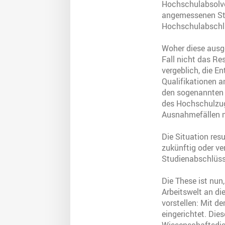
Hochschulabsolve
angemessenen Ste
Hochschulabschlu
Woher diese ausge
Fall nicht das Re
vergeblich, die 
Qualifikationen a
den sogenannten 
des Hochschulzuga
Ausnahmefällen 
Die Situation res
zukünftig oder v
Studienabschlüss
Die These ist nun
Arbeitswelt an d
vorstellen: Mit 
eingerichtet. Die