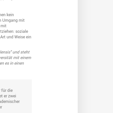
hnen kein
im Umgang mit
 mit
tziehen: soziale
 Art und Weise ein
ensis" und steht
versität mit einem
n es in einen
 für die
et er zwei
kademischer
er