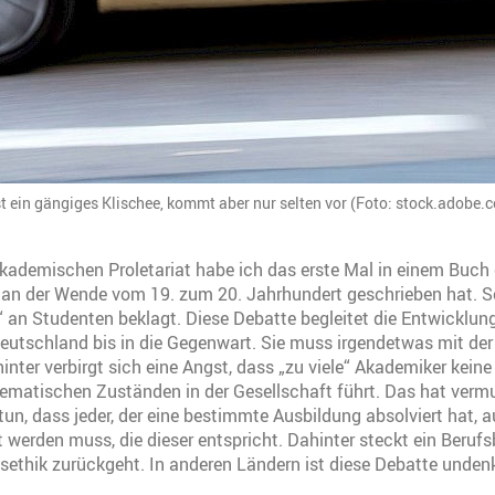
st ein gängiges Klischee, kommt aber nur selten vor (Foto: stock.adobe.
kademischen Proletariat habe ich das erste Mal in einem Buch 
n an der Wende vom 19. zum 20. Jahrhundert geschrieben hat.
l“ an Studenten beklagt. Diese Debatte begleitet die Entwicklun
eutschland bis in die Gegenwart. Sie muss irgendetwas mit der
inter verbirgt sich eine Angst, dass „zu viele“ Akademiker keine
ematischen Zuständen in der Gesellschaft führt. Das hat verm
tun, dass jeder, der eine bestimmte Ausbildung absolviert hat, a
rt werden muss, die dieser entspricht. Dahinter steckt ein Berufsb
sethik zurückgeht. In anderen Ländern ist diese Debatte unden