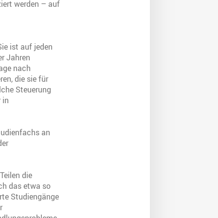
iert werden – auf
ie ist auf jeden
er Jahren
rage nach
en, die sie für
olche Steuerung
 in
Studienfachs an
der
Teilen die
ch das etwa so
rte Studiengänge
r