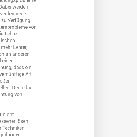
andlungsprobleme
 Dabei werden
 werden neue
r zu Verfügung
 Lernprobleme von
ie Lehrer
hischen
 mehr Lehrer,
ch an anderen
 einen
nung, dass ein
vernünftige Art
roßen
ellen. Denn das
chtung von
t nicht
essener lösen
an Techniken
Kopplungen