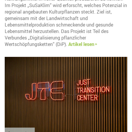
Im Projekt „SuSaKlim“ wird erforscht, welches Potenzial in
regional angebauten Kulturpflanzen steckt. Ziel ist,
gemeinsam mit der Landwirtschaft und
Lebensmittelproduktion schmeckende und gesunde
Lebensmittel herzustellen. Das Projekt ist Teil des
Verbundes „Digitalisierung pflanzlicher
Wertschöpfungsketten“ (DiP).
Artikel lesen