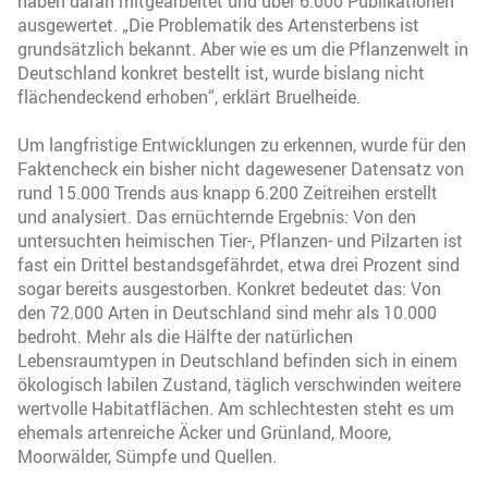
haben daran mitgearbeitet und über 6.000 Publikationen
ausgewertet. „Die Problematik des Artensterbens ist
grundsätzlich bekannt. Aber wie es um die Pflanzenwelt in
Deutschland konkret bestellt ist, wurde bislang nicht
flächendeckend erhoben“, erklärt Bruelheide.
Um langfristige Entwicklungen zu erkennen, wurde für den
Faktencheck ein bisher nicht dagewesener Datensatz von
rund 15.000 Trends aus knapp 6.200 Zeitreihen erstellt
und analysiert. Das ernüchternde Ergebnis: Von den
untersuchten heimischen Tier-, Pflanzen- und Pilzarten ist
fast ein Drittel bestandsgefährdet, etwa drei Prozent sind
sogar bereits ausgestorben. Konkret bedeutet das: Von
den 72.000 Arten in Deutschland sind mehr als 10.000
bedroht. Mehr als die Hälfte der natürlichen
Lebensraumtypen in Deutschland befinden sich in einem
ökologisch labilen Zustand, täglich verschwinden weitere
wertvolle Habitatflächen. Am schlechtesten steht es um
ehemals artenreiche Äcker und Grünland, Moore,
Moorwälder, Sümpfe und Quellen.