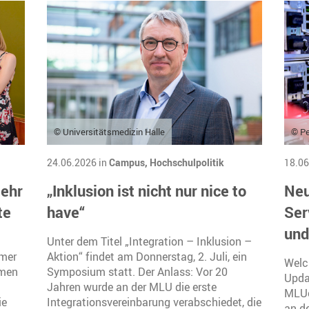
© Universitätsmedizin Halle
© Pe
24.06.2026 in
Campus,
Hochschulpolitik
18.06
mehr
„Inklusion ist nicht nur nice to
Neu
te
have“
Ser
und
Unter dem Titel „Integration – Inklusion –
mmer
Aktion“ findet am Donnerstag, 2. Juli, ein
Welc
amen
Symposium statt. Der Anlass: Vor 20
Upda
Jahren wurde an der MLU die erste
MLUc
ie
Integrationsvereinbarung verabschiedet, die
an d