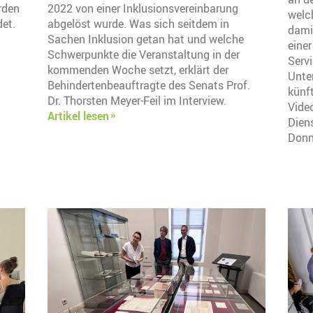
rden
2022 von einer Inklusionsvereinbarung
welch
det.
abgelöst wurde. Was sich seitdem in
dami
Sachen Inklusion getan hat und welche
einer
Schwerpunkte die Veranstaltung in der
Servi
kommenden Woche setzt, erklärt der
Unter
Behindertenbeauftragte des Senats Prof.
künft
Dr. Thorsten Meyer-Feil im Interview.
Vide
Artikel lesen
Diens
Donn